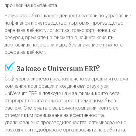
процеси на компанията.
Най-често обхващаните дейности са тези по управление
на финанси и счетоводство, търговия, производство,
сервизна дейност, логистика, транспорт, човешки
ресурси, връзките на фирмата с нейните клиенти,
доставчици,партньори и др., без значение от тяхната
сфера на дейност.
За кого е Universum ERP?
Софтуерна система предназначена за средни и големи
компании, корпорации и холдингови структури.
UniVersum ERP е подходяща и за фирми, които сега
стартират своята дейност и се стремят към бърз
растеж. Системата e за всички компании, които се
стремят към повишаване на ефективността,
увеличаване на производителността, оптимизиране на
разходите и подобряване организацията на работата.