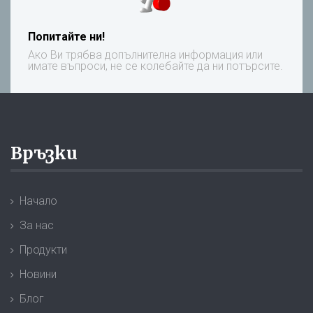
Попитайте ни!
Ако Ви трябва допълнителна информация или
имате въпроси, не се колебайте да ни потърсите.
Връзки
Начало
За нас
Продукти
Новини
Блог