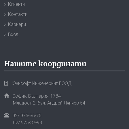
Клиенти
Контакти
Кариери
Вход
Нашите координати
Юнисофт Инженеринг ЕООД
София, България,
1784
,
Младост 2, бул. Андрей Ляпчев 54
02/ 975-36-75
02/ 975-37-98