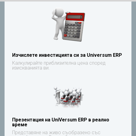
Изчислете инвестицията си за Universum ERP
Калкулирайте приблизителна цена според
изискванията ви.
Презентация на UniVersum ERP в реално
време
Представяне на живо съобразено със