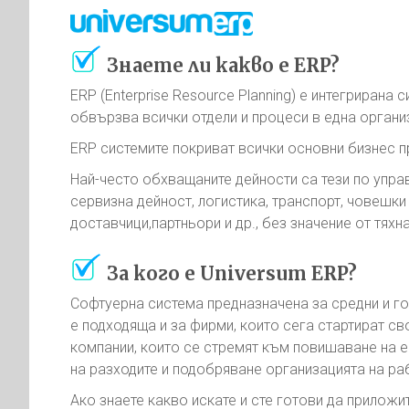
Знаете ли какво е ERP?
ERP (Enterprise Resource Planning) е интегрирана 
обвързва всички отдели и процеси в една органи
ERP системите покриват всички основни бизнес п
Най-често обхващаните дейности са тези по упра
сервизна дейност, логистика, транспорт, човешки 
доставчици,партньори и др., без значение от тяхн
За кого е Universum ERP?
Софтуерна система предназначена за средни и го
е подходяща и за фирми, които сега стартират св
компании, които се стремят към повишаване на е
на разходите и подобряване организацията на ра
Ако знаете какво искате и сте готови да приложи