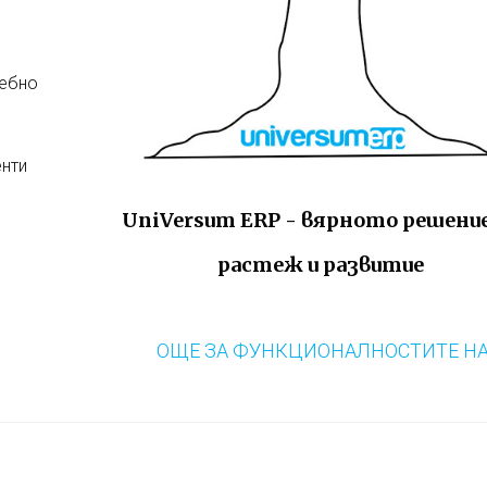
ребно
енти
UniVersum ERP - вярното решение
растеж и развитие
ОЩЕ ЗА ФУНКЦИОНАЛНОСТИТЕ НА