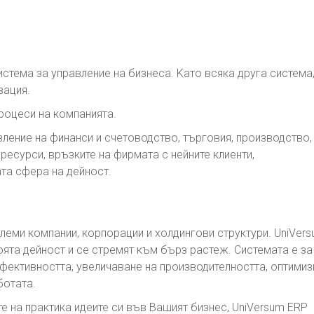
система за управление на бизнеса. Kато всяка друга система,
зация.
роцеси на компанията.
вление на финанси и счетоводство, търговия, производство,
ресурси, връзките на фирмата с нейните клиенти,
ата сфера на дейност.
леми компании, корпорации и холдингови структури. UniVer
оята дейност и се стремят към бърз растеж. Системата e за
фективността, увеличаване на производителността, оптими
ботата.
те на практика идеите си във Вашият бизнес, UniVersum ERP