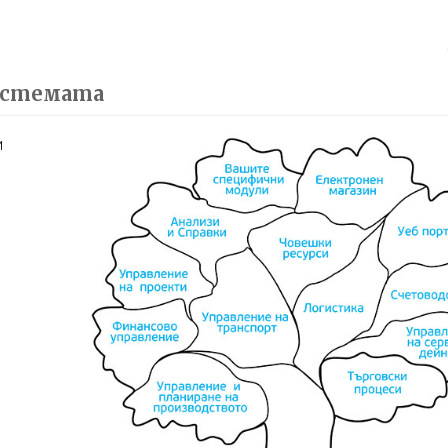
истемата
и