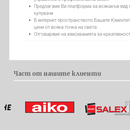
Предлагаме Ви платформа за всякакъв вид п
купувачи
В интернет пространството Вашите Клиентит
цени от всяка точка на света
Отговаряме на изискванията за креативност
Част от нашите клиенти