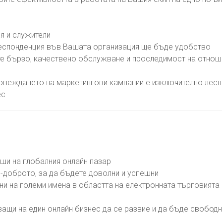
ия и служители
респонденция във Вашата организация ще бъде удобство
те бързо, качествено обслужване и проследимост на отнош
овеждането на маркетингови кампании е изключително лес
ес
вши на глобалния онлайн пазар
й-доброто, за да бъдете доволни и успешни
ни на големи имена в областта на електронната търговията
ващи на един онлайн бизнес да се развие и да бъде свобод