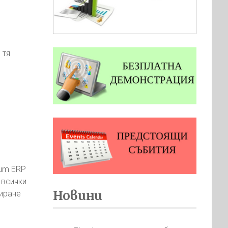
 тя
sum ERP
 всички
Новини
зиране