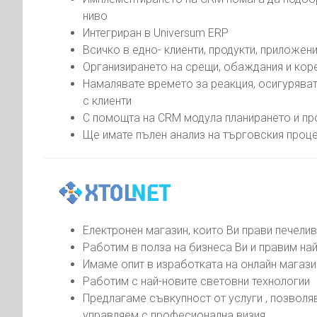
ниво
Интегриран в Universum ERP
Всичко в едно- клиенти, продукти, приложен
Организирането на срещи, обаждания и ко
Намалявате времето за реакция, осигурява
с клиенти
С помощта на CRM модула планирането и пр
Ще имате пълен анализ на търговския проц
Електронен магазин, които Ви прави печели
Работим в полза на бизнеса Ви и правим на
Имаме опит в изработката на онлайн магази
Работим с най-новите световни технологии
Предлагаме съвкупност от услуги , позволя
управляем с професионална визия