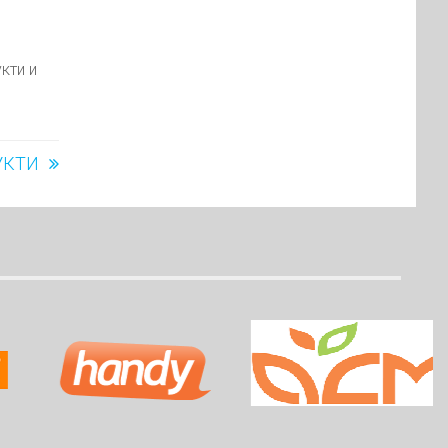
кти и
УКТИ