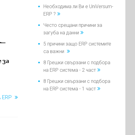
Необходима ли Ви е UniVersum-
ERP ?
Често срещани причини за
загуба на данни
5 причини защо ERP системите
са важни
 за
8 Грешки свързани с подбора
на ERP система - 2 част
8 Грешки свързани с подбора
на ERP система - 1 част
 ERP