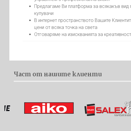
Предлагаме Ви платформа за всякакъв вид п
купувачи
В интернет пространството Вашите Клиентит
цени от всяка точка на света
Отговаряме на изискванията за креативност
Част от нашите клиенти