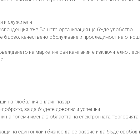
ия и служители
респонденция във Вашата организация ще бъде удобство
те бързо, качествено обслужване и проследимост на отнош
овеждането на маркетингови кампании е изключително лес
ес
вши на глобалния онлайн пазар
й-доброто, за да бъдете доволни и успешни
ни на големи имена в областта на електронната търговията
ващи на един онлайн бизнес да се развие и да бъде свобод