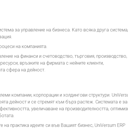
система за управление на бизнеса. Kато всяка друга система,
зация.
роцеси на компанията.
вление на финанси и счетоводство, търговия, производство,
ресурси, връзките на фирмата с нейните клиенти,
ата сфера на дейност.
леми компании, корпорации и холдингови структури. UniVer
оята дейност и се стремят към бърз растеж. Системата e за
фективността, увеличаване на производителността, оптими
ботата.
те на практика идеите си във Вашият бизнес, UniVersum ERP