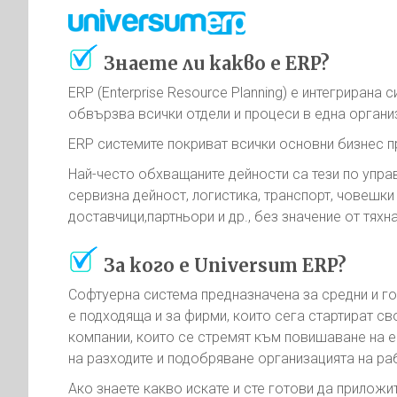
Знаете ли какво е ERP?
ERP (Enterprise Resource Planning) е интегрирана 
обвързва всички отдели и процеси в една органи
ERP системите покриват всички основни бизнес п
Най-често обхващаните дейности са тези по упра
сервизна дейност, логистика, транспорт, човешки 
доставчици,партньори и др., без значение от тяхн
За кого е Universum ERP?
Софтуерна система предназначена за средни и го
е подходяща и за фирми, които сега стартират св
компании, които се стремят към повишаване на е
на разходите и подобряване организацията на ра
Ако знаете какво искате и сте готови да приложи