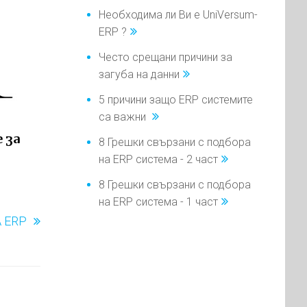
Необходима ли Ви е UniVersum-
ERP ?
Често срещани причини за
загуба на данни
5 причини защо ERP системите
са важни
 за
8 Грешки свързани с подбора
на ERP система - 2 част
8 Грешки свързани с подбора
на ERP система - 1 част
 ERP