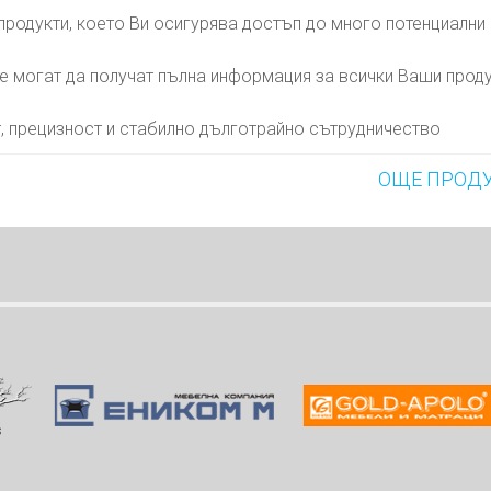
родукти, което Ви осигурява достъп до много потенциални
е могат да получат пълна информация за всички Ваши проду
, прецизност и стабилно дълготрайно сътрудничество
ОЩЕ ПРОД