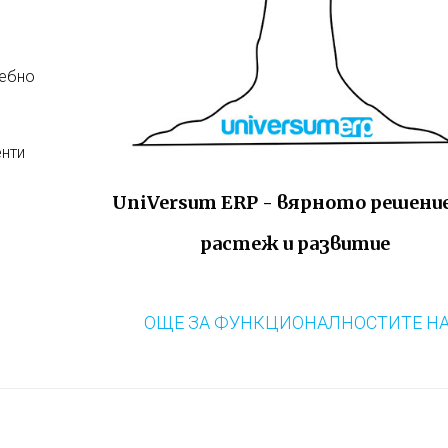
ребно
енти
UniVersum ERP - вярното решение
растеж и развитие
ОЩЕ ЗА ФУНКЦИОНАЛНОСТИТЕ НА