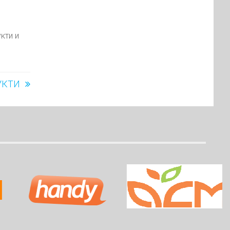
кти и
УКТИ