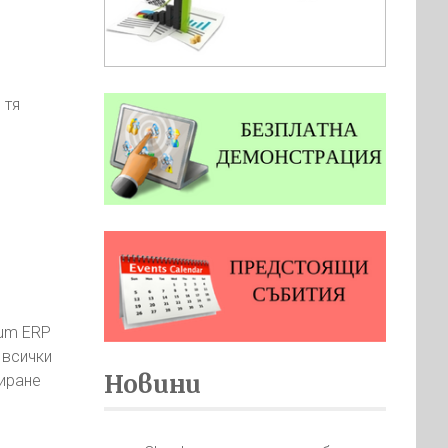
 тя
sum ERP
 всички
Новини
зиране