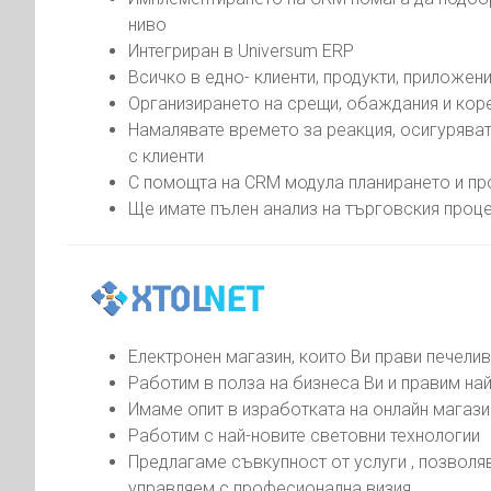
ниво
Интегриран в Universum ERP
Всичко в едно- клиенти, продукти, приложен
Организирането на срещи, обаждания и ко
Намалявате времето за реакция, осигурява
с клиенти
С помощта на CRM модула планирането и пр
Ще имате пълен анализ на търговския проц
Електронен магазин, които Ви прави печели
Работим в полза на бизнеса Ви и правим на
Имаме опит в изработката на онлайн магази
Работим с най-новите световни технологии
Предлагаме съвкупност от услуги , позволя
управляем с професионална визия