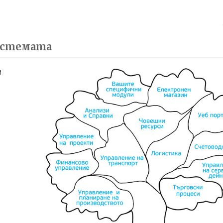
истемата
и