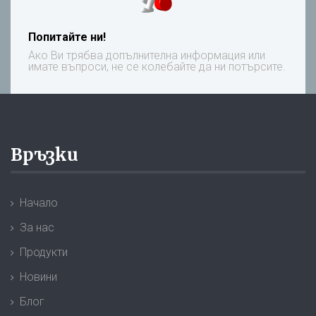
Попитайте ни!
Ако Ви трябва допълнителна информация или
имате въпроси, не се колебайте да ни потърсите.
Връзки
Начало
За нас
Продукти
Новини
Блог