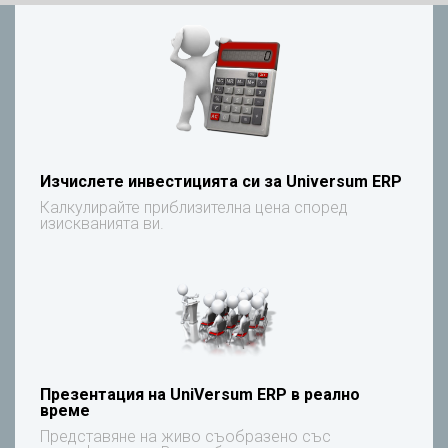
Изчислете инвестицията си за Universum ERP
Калкулирайте приблизителна цена според
изискванията ви.
Презентация на UniVersum ERP в реално
време
Представяне на живо съобразено със