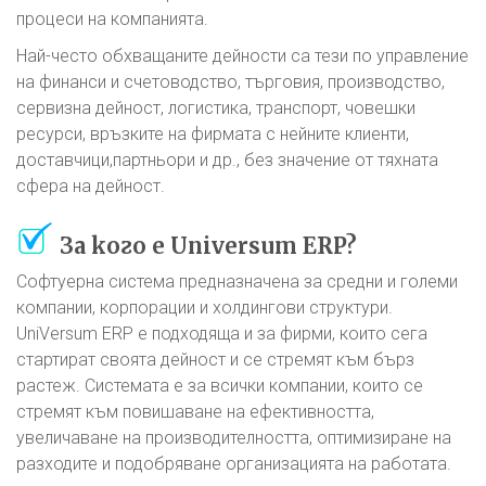
процеси на компанията.
Най-често обхващаните дейности са тези по управление
на финанси и счетоводство, търговия, производство,
сервизна дейност, логистика, транспорт, човешки
ресурси, връзките на фирмата с нейните клиенти,
доставчици,партньори и др., без значение от тяхната
сфера на дейност.
За кого е Universum ERP?
Софтуерна система предназначена за средни и големи
компании, корпорации и холдингови структури.
UniVersum ERP е подходяща и за фирми, които сега
стартират своята дейност и се стремят към бърз
растеж. Системата e за всички компании, които се
стремят към повишаване на ефективността,
увеличаване на производителността, оптимизиране на
разходите и подобряване организацията на работата.