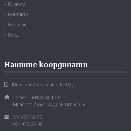
Клиенти
Контакти
Кариери
Вход
Нашите координати
Юнисофт Инженеринг ЕООД
София, България,
1784
,
Младост 2, бул. Андрей Ляпчев 54
02/ 975-36-75
02/ 975-37-98