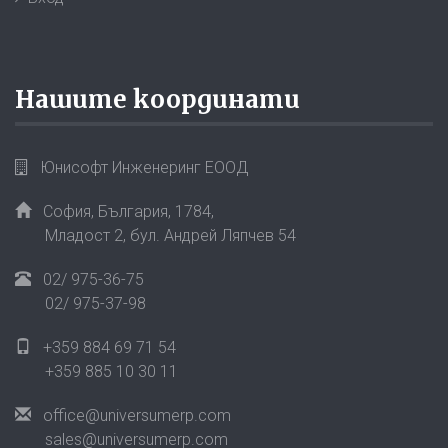
Нашите координати
Юнисофт Инженеринг ЕООД
София, България,
1784
,
Младост 2, бул. Андрей Ляпчев 54
02/ 975-36-75
02/ 975-37-98
+359 884 69 71 54
+359 885 10 30 11
office@universumerp.com
sales@universumerp.com