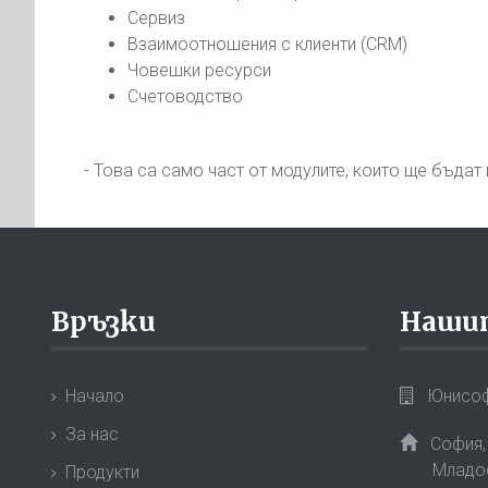
Сервиз
Взаимоотношения с клиенти (CRM)
Човешки ресурси
Счетоводство
- Това са само част от модулите, които ще бъда
Връзки
Наши
Начало
Юнисоф
За нас
София,
Младос
Продукти