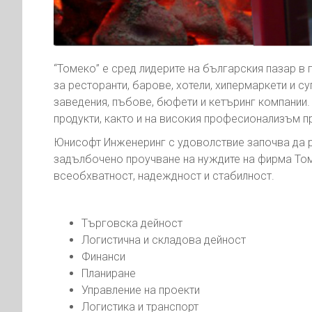
“Томеко” е сред лидерите на българския пазар 
за ресторанти, барове, хотели, хипермаркети и с
заведения, пъбове, бюфети и кетъринг компании.
продукти, както и на високия професионализъм п
Юнисофт Инженеринг с удоволствие започва да р
задълбочено проучване на нуждите на фирма Том
всеобхватност, надеждност и стабилност.
Търговска дейност
Логистична и складова дейност
Финанси
Планиране
Управление на проекти
Логистика и транспорт