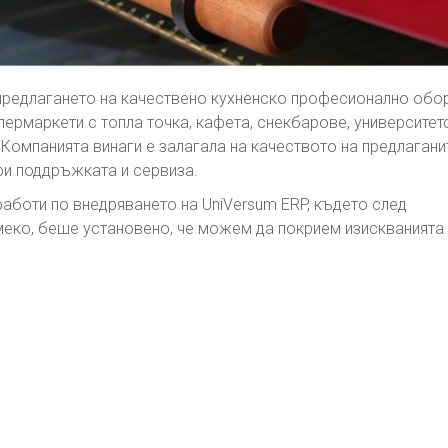
в предлагането на качествено кухненско професионално обо
упермаркети с топла точка, кафета, снекбарове, университет
 Компанията винаги е залагала на качеството на предлагани
ри поддръжката и сервиза.
аботи по внедряването на UniVersum ERP, където след
еко, беше установено, че можем да покрием изискванията 