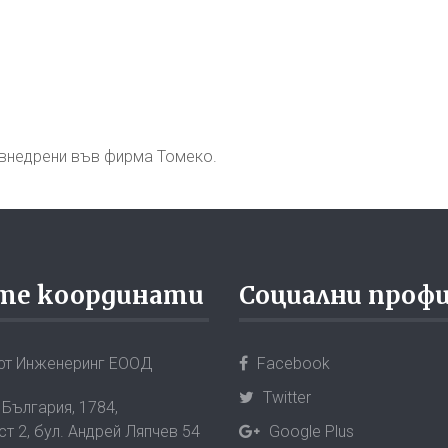
т внедрени във фирма Томеко.
те координати
Социални проф
т Инженеринг ЕООД
Facebook
Twitter
 България,
1784
,
т 2, бул. Андрей Ляпчев 54
Google Plus