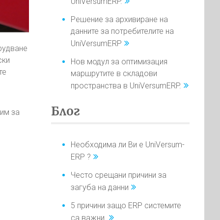
UniVersumERP.
Решение за архивиране на
данните за потребителите на
UniVersumERP
рудване
ски
Нов модул за оптимизация
те
маршрутите в складови
пространства в UniVersumERP.
Блог
им за
Необходима ли Ви е UniVersum-
ERP ?
Често срещани причини за
загуба на данни
5 причини защо ERP системите
са важни