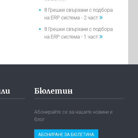
8 Грешки свързани с подбора
на ERP система - 2 част
8 Грешки свързани с подбора
на ERP система - 1 част
или
Бюлетин
Абонирайте се за нашите новини и
блог
АБОНИРАНЕ ЗА БЮЛЕТИНА