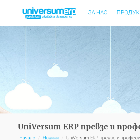
ЗА НАС
ПРОДУК
UniVersum ERP превзе и про
Начало
Новини
UniVersum ERP превзе и професи